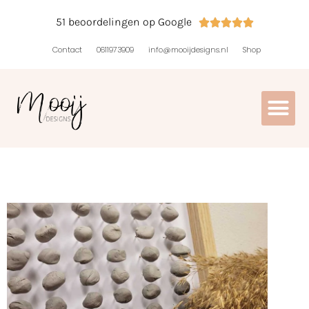
51 beoordelingen op Google





Contact
0611973909
info@mooijdesigns.nl
Shop