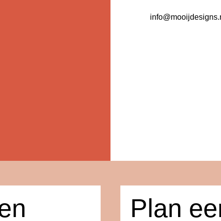
info@mooijdesigns.
een
Plan eer