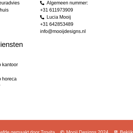
euradvies
Algemeen nummer:
huis
+31 611973909
Lucia Mooij
+31 642853489
info@mooijdesigns.nl
diensten
p kantoor
g
p horeca
r
iefde gemaakt door Trovita
Mooij Designs 2024
Bekij