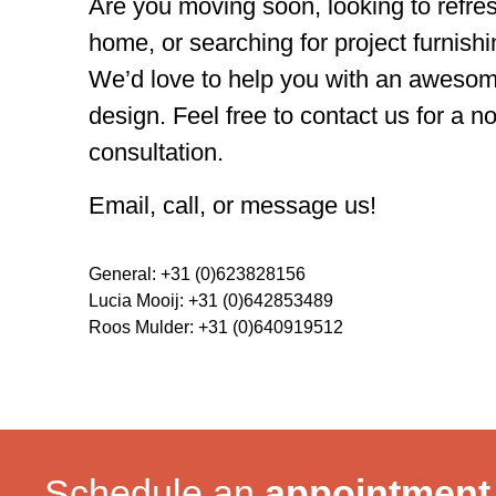
Are you moving soon, looking to refres
home, or searching for project furnish
We’d love to help you with an awesome
design. Feel free to contact us for a no
consultation.
Email, call, or message us!
General: +31 (0)623828156
Lucia Mooij: +31 (0)642853489
Roos Mulder: +31 (0)640919512
Schedule an
appointment