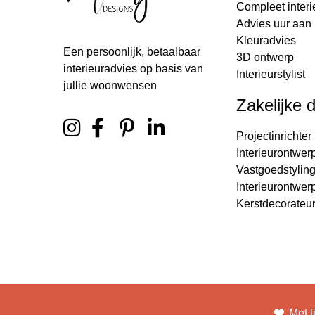
Compleet interi
Advies uur aan 
Kleuradvies
Een persoonlijk, betaalbaar
3D ontwerp
interieuradvies op basis van
Interieurstylist
jullie woonwensen
Zakelijke 
Projectinrichter
Interieurontwer
Vastgoedstylin
Interieurontwer
Kerstdecorateu
Met l