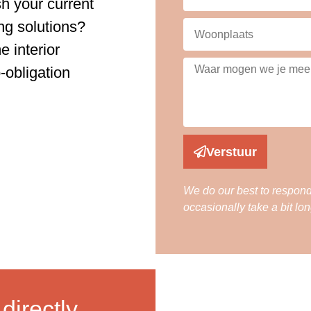
h your current
ing solutions?
 interior
-obligation
Verstuur
We do our best to respond
occasionally take a bit lo
directly