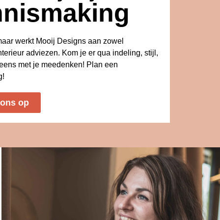
nnismaking
kmaar werkt Mooij Designs aan zowel
nterieur adviezen. Kom je er qua indeling, stijl,
s eens met je meedenken! Plan een
g!
 ons op