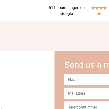
51 beoordelingen op




Google

Send us a m