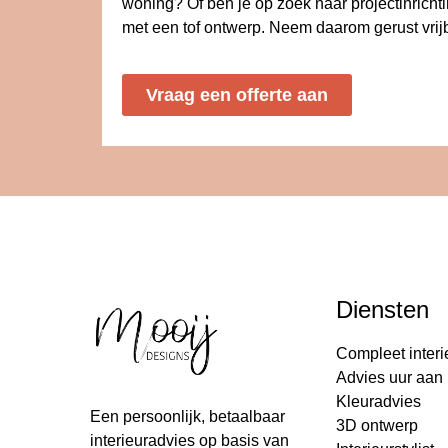
woning? Of ben je op zoek naar projectinricht
met een tof ontwerp. Neem daarom gerust vrijb
Vraag een offerte aan
Diensten
Compleet interi
Advies uur aan 
Kleuradvies
Een persoonlijk, betaalbaar
3D ontwerp
interieuradvies op basis van