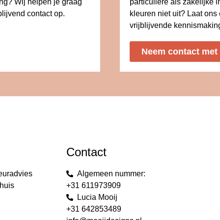
ing? Wij helpen je graag
particuliere als zakelijke i
lijvend contact op.
kleuren niet uit? Laat on
vrijblijvende kennismakin
Neem contact met
Contact
euradvies
Algemeen nummer:
huis
+31 611973909
Lucia Mooij
+31 642853489