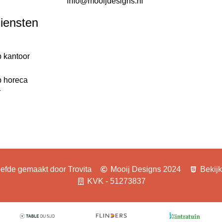
info@mooijdesigns.nl
diensten
p kantoor
g
p horeca
r
iefde gemaakt door Trovita
Mooij Designs 2024
Bekij
KVK - 51273837