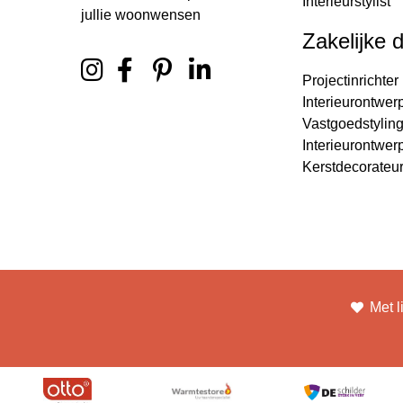
Interieurstylist
jullie woonwensen
Zakelijke 
Projectinrichter
Interieurontwer
Vastgoedstylin
Interieurontwer
Kerstdecorateu
Met l