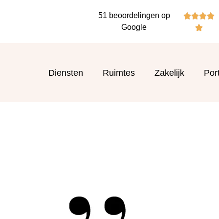
51 beoordelingen op




Google

Diensten
Ruimtes
Zakelijk
Port