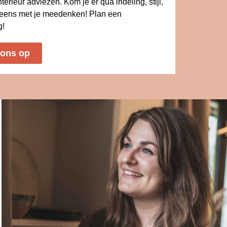
nterieur adviezen. Kom je er qua indeling, stijl,
s eens met je meedenken! Plan een
g!
 ons op