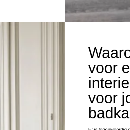
Waaro
voor 
interi
voor 
badk
Er is tegenwoordig ee