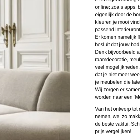
online; zoals apps, 
eigenlijk door de b
kleuren je mooi vindt
passend interieuront
Er komen namelijk fl
besluit dat jouw bad
Denk bijvoorbeeld aa
raamdecoratie, meube
veel mogelijkheden. 
dat je niet meer wee
je meubelen die late
Wij zorgen er same
worden naar een ‘Mo
Van het ontwerp tot 
nemen, wel zo makke
de beste vaklui. Sch
prijs vergelijken!