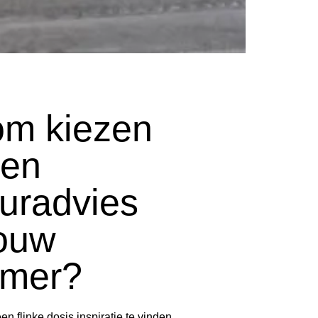
m kiezen
een
euradvies
jouw
amer?
n flinke dosis inspiratie te vinden,