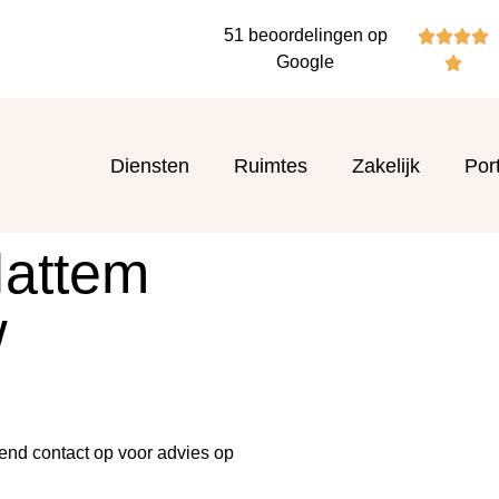
51 beoordelingen op




Google

Diensten
Ruimtes
Zakelijk
Port
Hattem
w
end contact op voor advies op