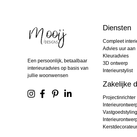
Diensten
Compleet interi
Advies uur aan 
Kleuradvies
Een persoonlijk, betaalbaar
3D ontwerp
interieuradvies op basis van
Interieurstylist
jullie woonwensen
Zakelijke 
Projectinrichter
Interieurontwer
Vastgoedstylin
Interieurontwer
Kerstdecorateu