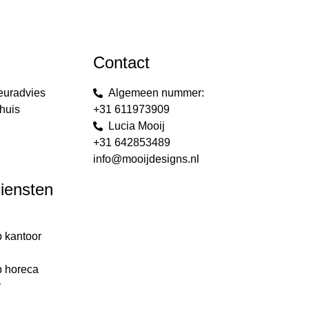
Contact
euradvies
Algemeen nummer:
huis
+31 611973909
Lucia Mooij
+31 642853489
info@mooijdesigns.nl
diensten
p kantoor
g
p horeca
r