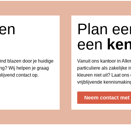
een
Plan eer
een
ke
wind blazen door je huidige
Vanuit ons kantoor in Al
ing? Wij helpen je graag
particuliere als zakelijke i
lijvend contact op.
kleuren niet uit? Laat on
vrijblijvende kennismakin
Neem contact met