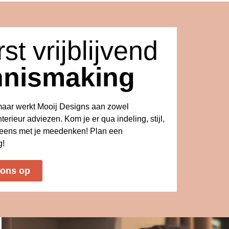
st vrijblijvend
nnismaking
kmaar werkt Mooij Designs aan zowel
nterieur adviezen. Kom je er qua indeling, stijl,
s eens met je meedenken! Plan een
g!
 ons op