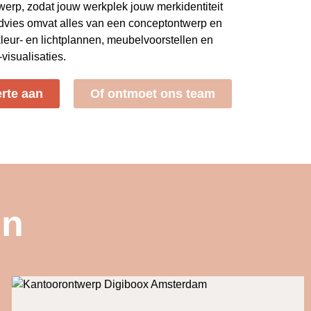
erp, zodat jouw werkplek jouw merkidentiteit
dvies omvat alles van een conceptontwerp en
kleur- en lichtplannen, meubelvoorstellen en
isualisaties.
erte aan
Of ontmoet ons team
en