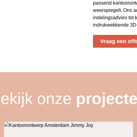
passend kantoorontw
weerspiegelt. Ons a
indelingsadvies tot 
indrukwekkende 3D-v
Vraag een off
ekijk onze
project