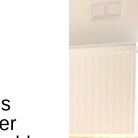
ns
ter