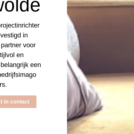
wolde
ojectinrichter
vestigd in
 partner voor
ijlvol en
 belangrijk een
bedrijfsimago
rs.
t in contact