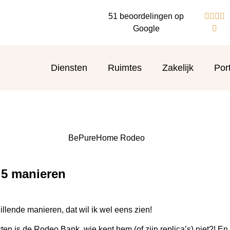
51 beoordelingen op




Google

Diensten
Ruimtes
Zakelijk
Port
5 manieren
ende manieren, dat wil ik wel eens zien!
 de Rodeo Bank, wie kent hem (of zijn replica’s) niet?! En dat 