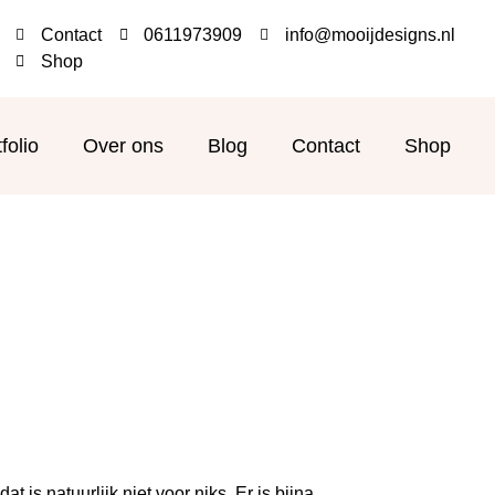
Contact
0611973909
info@mooijdesigns.nl
Shop
folio
Over ons
Blog
Contact
Shop
is natuurlijk niet voor niks. Er is bijna