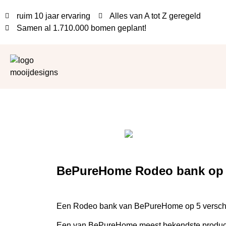
ruim 10 jaar ervaring
Alles van A tot Z geregeld
Samen al
1.710.000 bomen
geplant!
BePureHome Rodeo bank op 
Een Rodeo bank van BePureHome op 5 verschill
Een van BePureHome meest bekendste producten is