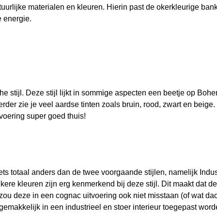
uurlijke materialen en kleuren. Hierin past de okerkleurige bank
e energie.
e stijl. Deze stijl lijkt in sommige aspecten een beetje op Boh
erder zie je veel aardse tinten zoals bruin, rood, zwart en bei
itvoering super goed thuis!
ts totaal anders dan de twee voorgaande stijlen, namelijk Indust
ere kleuren zijn erg kenmerkend bij deze stijl. Dit maakt dat d
l zou deze in een cognac uitvoering ook niet misstaan (of wat da
emakkelijk in een industrieel en stoer interieur toegepast word