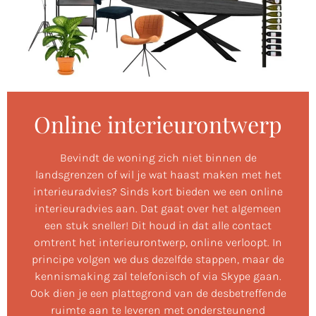
Online interieurontwerp
Bevindt de woning zich niet binnen de
landsgrenzen of wil je wat haast maken met het
interieuradvies? Sinds kort bieden we een online
interieuradvies aan. Dat gaat over het algemeen
een stuk sneller! Dit houd in dat alle contact
omtrent het interieurontwerp, online verloopt. In
principe volgen we dus dezelfde stappen, maar de
kennismaking zal telefonisch of via Skype gaan.
Ook dien je een plattegrond van de desbetreffende
ruimte aan te leveren met ondersteunend