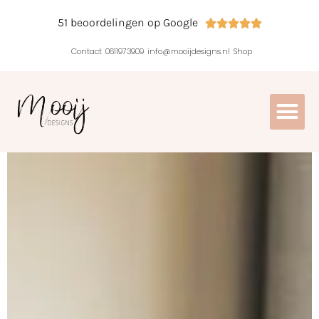
51 beoordelingen op Google





Contact
0611973909
info@mooijdesigns.nl
Shop