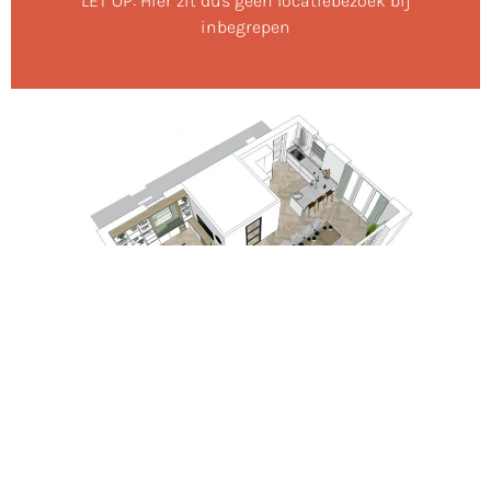
LET OP: Hier zit dus geen locatiebezoek bij
inbegrepen
Interieuradvies tot
realisatie