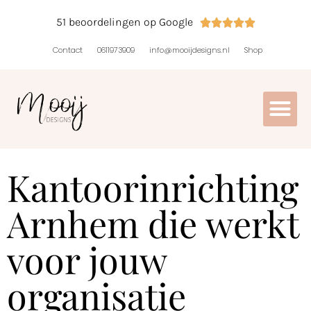
51 beoordelingen op Google





Contact
0611973909
info@mooijdesigns.nl
Shop
Kantoorinrichting
Arnhem die werkt
voor jouw
organisatie