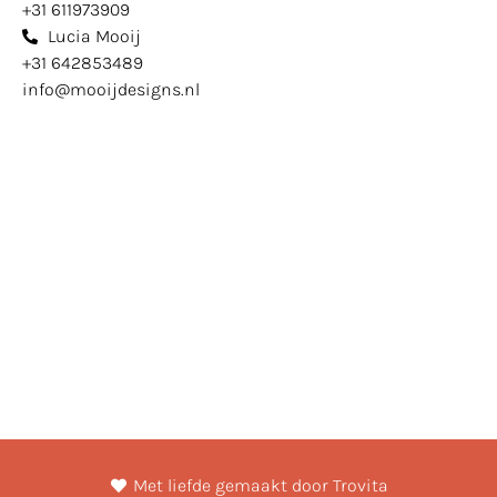
+31 611973909
Lucia Mooij
+31 642853489
info@mooijdesigns.nl
Met liefde gemaakt door Trovita