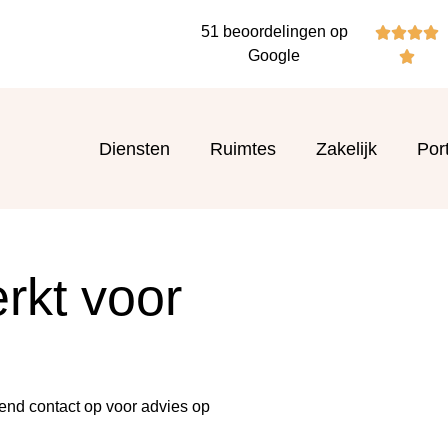
51 beoordelingen op




Google

Diensten
Ruimtes
Zakelijk
Port
rkt voor
end contact op voor advies op