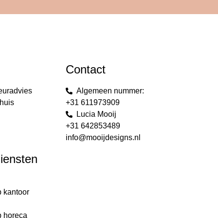
Contact
euradvies
Algemeen nummer:
huis
+31 611973909
Lucia Mooij
+31 642853489
info@mooijdesigns.nl
diensten
p kantoor
g
p horeca