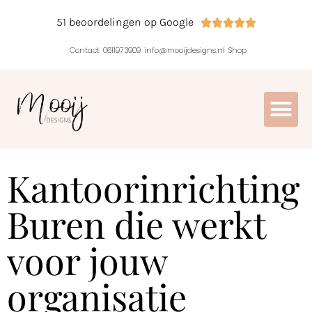
51 beoordelingen op Google





Contact
0611973909
info@mooijdesigns.nl
Shop
Kantoorinrichting
Buren die werkt
voor jouw
organisatie