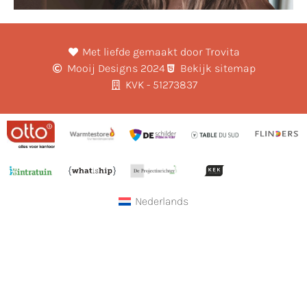
Met liefde gemaakt door Trovita
Mooij Designs 2024
Bekijk sitemap
KVK - 51273837
Nederlands