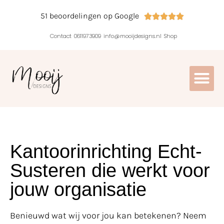
51 beoordelingen op Google





Contact
0611973909
info@mooijdesigns.nl
Shop
Kantoorinrichting Echt-
Susteren die werkt voor
jouw organisatie
Benieuwd wat wij voor jou kan betekenen? Neem