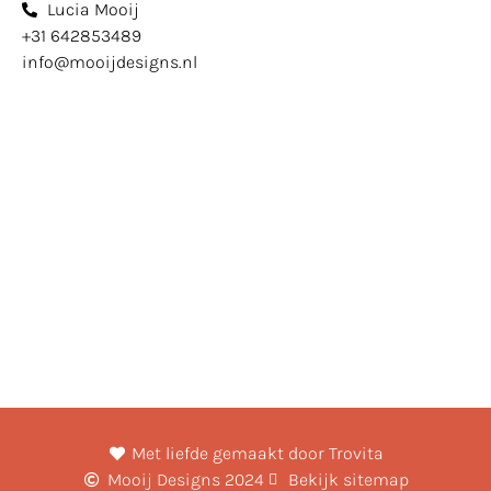
Lucia Mooij
+31 642853489
info@mooijdesigns.nl
Met liefde gemaakt door Trovita
Mooij Designs 2024
Bekijk sitemap