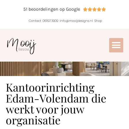
51 beoordelingen op Google





Contact
0611973909
info@mooijdesigns.nl
Shop
Kantoorinrichting
Edam-Volendam die
werkt voor jouw
organisatie