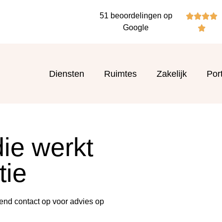
51 beoordelingen op




Google

Diensten
Ruimtes
Zakelijk
Port
ie werkt
tie
end contact op voor advies op