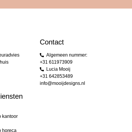
Contact
euradvies
Algemeen nummer:
huis
+31 611973909
Lucia Mooij
+31 642853489
info@mooijdesigns.nl
diensten
p kantoor
g
p horeca