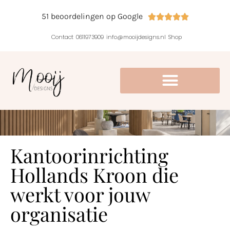
51 beoordelingen op Google





Contact
0611973909
info@mooijdesigns.nl
Shop
Kantoorinrichting
Hollands Kroon die
werkt voor jouw
organisatie