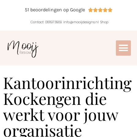
51 beoordelingen op Google





Contact
0611973909
info@mooijdesigns.nl
Shop
Kantoorinrichting
Kockengen die
werkt voor jouw
organisatie