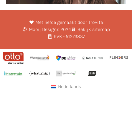
Met liefde gemaakt door Trovita
Mooij Designs 2024
Bekijk sitemap
KVK - 51273837
Nederlands