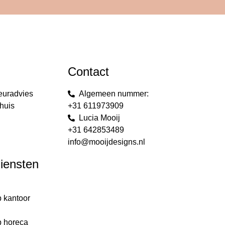
Contact
euradvies
Algemeen nummer:
huis
+31 611973909
Lucia Mooij
+31 642853489
info@mooijdesigns.nl
diensten
p kantoor
g
p horeca