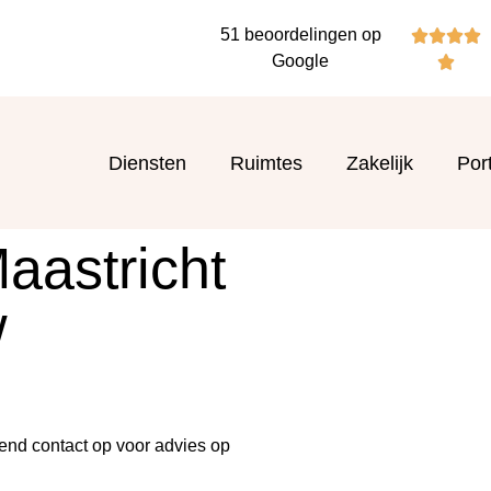
51 beoordelingen op




Google

Diensten
Ruimtes
Zakelijk
Port
aastricht
w
end contact op voor advies op