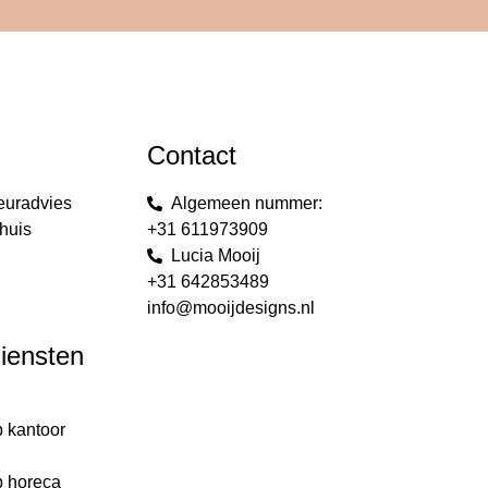
Contact
euradvies
Algemeen nummer:
huis
+31 611973909
Lucia Mooij
+31 642853489
info@mooijdesigns.nl
diensten
p kantoor
g
p horeca