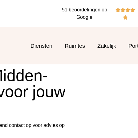
51 beoordelingen op




Google

Diensten
Ruimtes
Zakelijk
Port
Midden-
 voor jouw
end contact op voor advies op