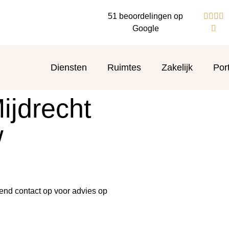
51 beoordelingen op




Google

Diensten
Ruimtes
Zakelijk
Port
ijdrecht
w
end contact op voor advies op