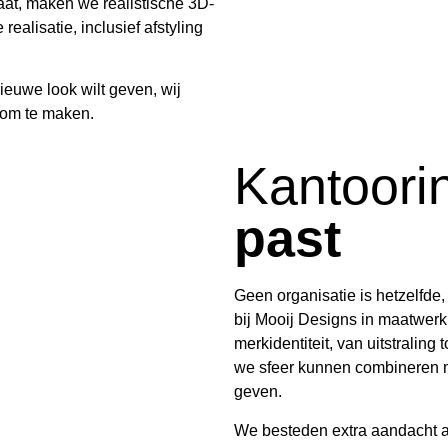
aat, maken we realistische 3D-
ealisatie, inclusief afstyling
nieuwe look wilt geven, wij
k om te maken.
Kantoori
past
Geen organisatie is hetzelfde,
bij Mooij Designs in maatwerk.
merkidentiteit, van uitstralin
we sfeer kunnen combineren m
geven.
We besteden extra aandacht 