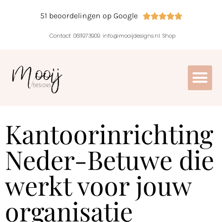
51 beoordelingen op Google





Contact
0611973909
info@mooijdesigns.nl
Shop
Kantoorinrichting
Neder-Betuwe die
werkt voor jouw
organisatie