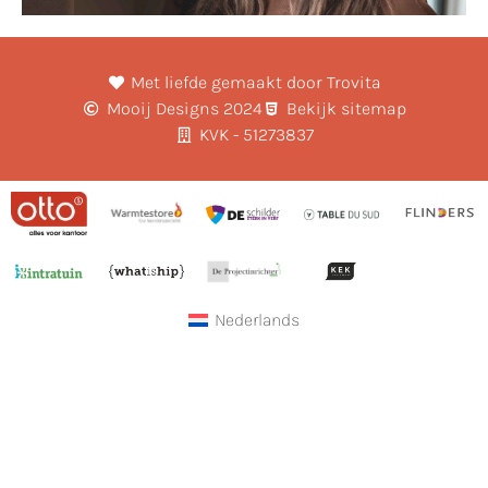
Met liefde gemaakt door Trovita
Mooij Designs 2024
Bekijk sitemap
KVK - 51273837
Nederlands