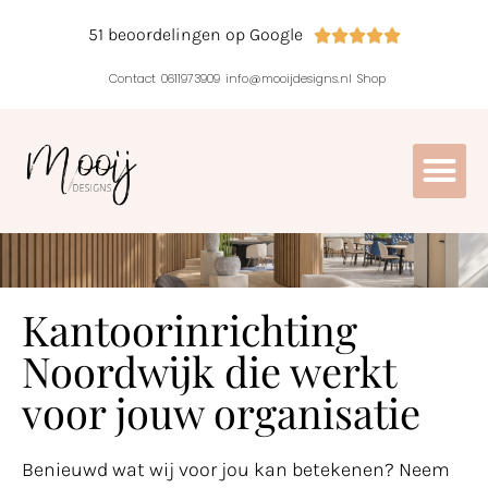
51 beoordelingen op Google





Contact
0611973909
info@mooijdesigns.nl
Shop
Kantoorinrichting
Noordwijk die werkt
voor jouw organisatie
Benieuwd wat wij voor jou kan betekenen? Neem