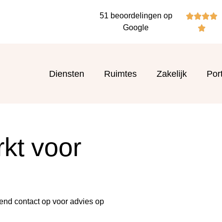
51 beoordelingen op




Google

Diensten
Ruimtes
Zakelijk
Port
kt voor
end contact op voor advies op