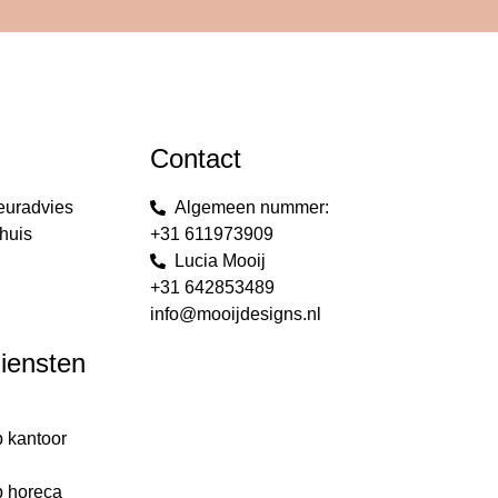
Contact
euradvies
Algemeen nummer:
huis
+31 611973909
Lucia Mooij
+31 642853489
info@mooijdesigns.nl
diensten
p kantoor
g
p horeca