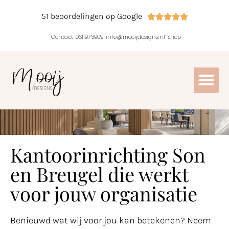
51 beoordelingen op Google





Contact
0611973909
info@mooijdesigns.nl
Shop
Kantoorinrichting Son
en Breugel die werkt
voor jouw organisatie
Benieuwd wat wij voor jou kan betekenen? Neem