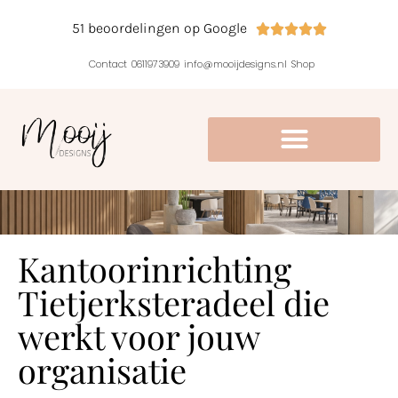
51 beoordelingen op Google





Contact
0611973909
info@mooijdesigns.nl
Shop
Kantoorinrichting
Tietjerksteradeel die
werkt voor jouw
organisatie