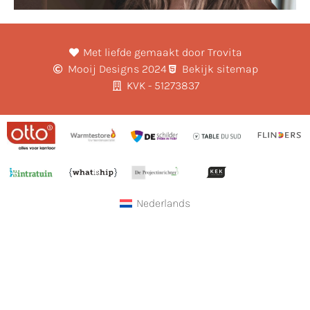
Met liefde gemaakt door Trovita
Mooij Designs 2024
Bekijk sitemap
KVK - 51273837
Nederlands