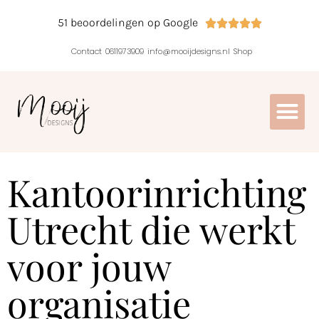
51 beoordelingen op Google





Contact
0611973909
info@mooijdesigns.nl
Shop
Kantoorinrichting
Utrecht die werkt
voor jouw
organisatie