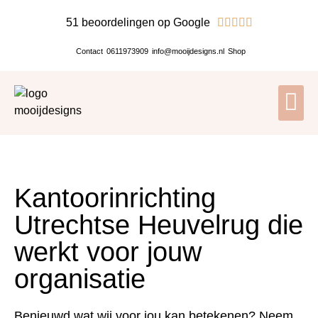
51 beoordelingen op Google





Contact
0611973909
info@mooijdesigns.nl
Shop
Kantoorinrichting
Utrechtse Heuvelrug die
werkt voor jouw
organisatie
Benieuwd wat wij voor jou kan betekenen? Neem