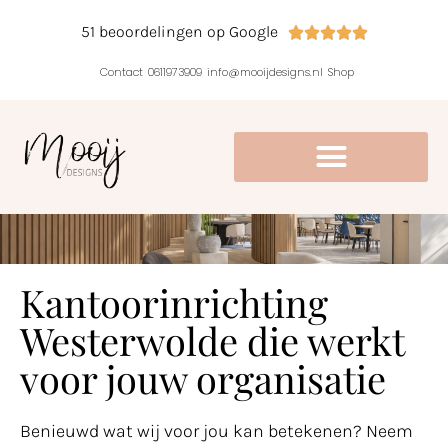
51 beoordelingen op Google





Contact
0611973909
info@mooijdesigns.nl
Shop
Kantoorinrichting
Westerwolde die werkt
voor jouw organisatie
Benieuwd wat wij voor jou kan betekenen? Neem