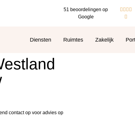
51 beoordelingen op




Google

Diensten
Ruimtes
Zakelijk
Port
Westland
w
end contact op voor advies op