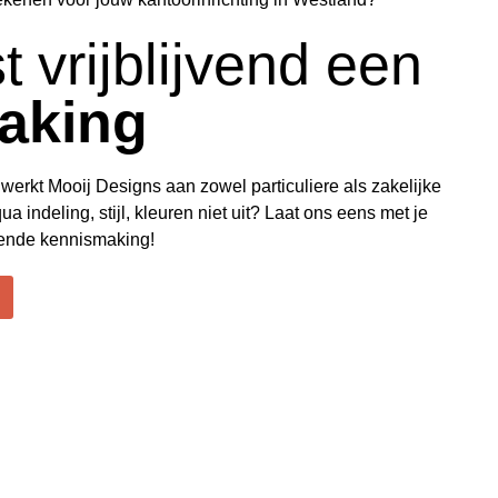
t vrijblijvend een
aking
werkt Mooij Designs aan zowel particuliere als zakelijke
ua indeling, stijl, kleuren niet uit? Laat ons eens met je
vende kennismaking!