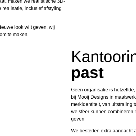
aat, maken we realistische 3D-
ealisatie, inclusief afstyling
nieuwe look wilt geven, wij
k om te maken.
Kantoori
past
Geen organisatie is hetzelfde,
bij Mooij Designs in maatwerk.
merkidentiteit, van uitstralin
we sfeer kunnen combineren m
geven.
We besteden extra aandacht 