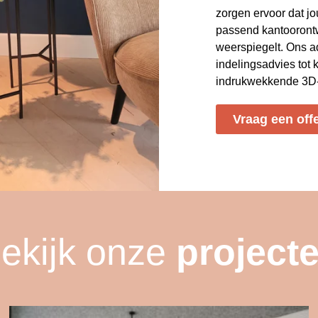
zorgen ervoor dat jo
passend kantoorontw
weerspiegelt. Ons a
indelingsadvies tot 
indrukwekkende 3D-v
Vraag een off
ekijk onze
project