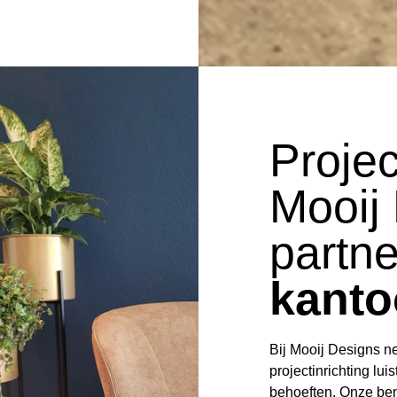
Projec
Mooij
partne
kanto
Bij Mooij Designs n
projectinrichting l
behoeften. Onze ben