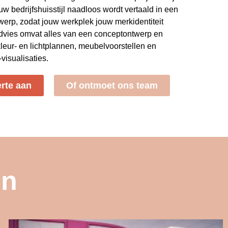
uw bedrijfshuisstijl naadloos wordt vertaald in een
erp, zodat jouw werkplek jouw merkidentiteit
dvies omvat alles van een conceptontwerp en
kleur- en lichtplannen, meubelvoorstellen en
isualisaties.
erte aan
Of ontmoet ons team
en