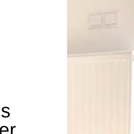
ns
ter