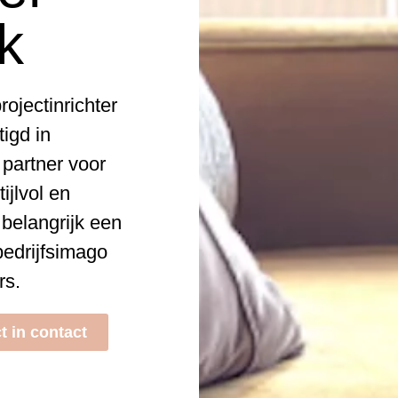
k
ojectinrichter
igd in
 partner voor
ijlvol en
 belangrijk een
bedrijfsimago
rs.
t in contact