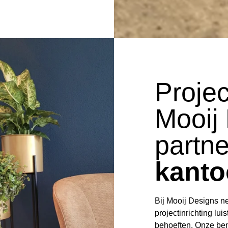
Projec
Mooij
partne
kanto
Bij Mooij Designs n
projectinrichting l
behoeften. Onze ben