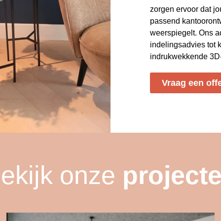
zorgen ervoor dat jo
passend kantoorontw
weerspiegelt. Ons a
indelingsadvies tot 
indrukwekkende 3D-v
Vraag een off
ekijk onze
project