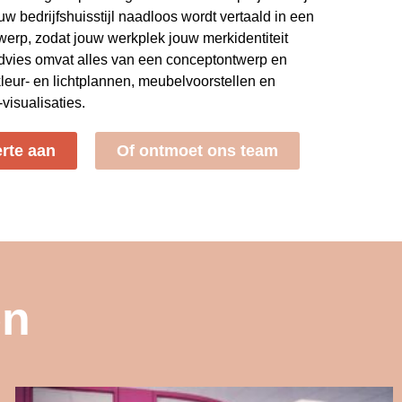
uw bedrijfshuisstijl naadloos wordt vertaald in een
erp, zodat jouw werkplek jouw merkidentiteit
dvies omvat alles van een conceptontwerp en
kleur- en lichtplannen, meubelvoorstellen en
isualisaties.
erte aan
Of ontmoet ons team
en