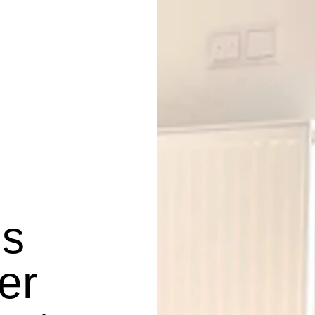
ns
ter