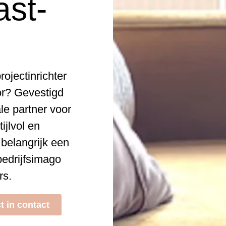
ast-
ojectinrichter
or? Gevestigd
le partner voor
ijlvol en
 belangrijk een
bedrijfsimago
rs.
t in contact