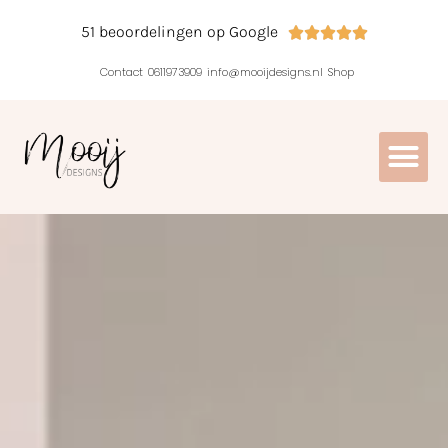
51 beoordelingen op Google





Contact
0611973909
info@mooijdesigns.nl
Shop