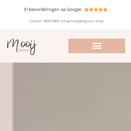
51 beoordelingen op Google





Contact
0611973909
info@mooijdesigns.nl
Shop