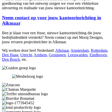
goedkeuring van het ontwerp zorgen we voor een vlekkeloze
uitvoering en realisatie van jouw nieuwe kantoorinrichting.
Neem contact op voor jouw kantoorinrichting in
Alkmaar
Ben je klaar voor een frisse, nieuwe kantoorinrichting die jouw
bedrijfsidentiteit versterkt? Neem contact op met Mooij Designs,
jouw ervaren projectinrichter in Alkmaar.
Wij werken door heel Nederland:
Alkmaar
,
Amsterdam
,
Rotterdam
,
Den Haag
,
Utrecht
,
Arnhem
,
Groningen
,
Leeuwarden
,
Eindhoven
,
Den Bosch
, etc.