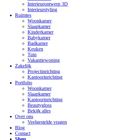
Interieurontwerp 3D
Interieurstyling
Ruimtes
Woonkamer
Slaapkamer
Kinderkamer
Babykamer
Badkamer
Keuken
Tuin
Vakantiewoning
Zakelijk
Projectinrichting
Kantoorinrichting
Portfolio
Woonkamer
Slaapkamer
Kantoorinrichting
Beautygloss
Bekijk alles
Over ons
Veelgestelde vragen
Blog
Contact
Shop