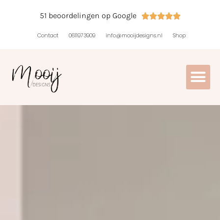
51 beoordelingen op Google





Contact
0611973909
info@mooijdesigns.nl
Shop