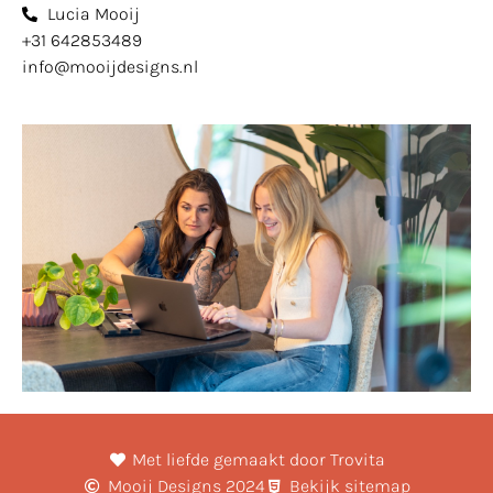
Lucia Mooij
+31 642853489
info@mooijdesigns.nl
Met liefde gemaakt door Trovita
Mooij Designs 2024
Bekijk sitemap