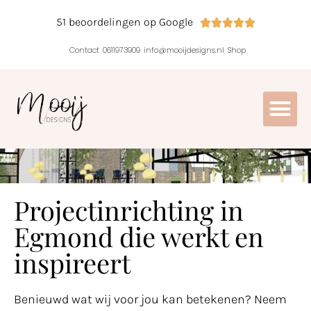
51 beoordelingen op Google





Contact
0611973909
info@mooijdesigns.nl
Shop
Projectinrichting in
Egmond die werkt en
inspireert
Benieuwd wat wij voor jou kan betekenen? Neem