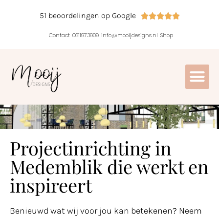
51 beoordelingen op Google





Contact
0611973909
info@mooijdesigns.nl
Shop
Projectinrichting in
Medemblik die werkt en
inspireert
Benieuwd wat wij voor jou kan betekenen? Neem