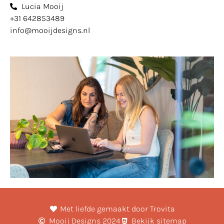
Lucia Mooij
+31 642853489
info@mooijdesigns.nl
Met liefde gemaakt door Trovita
Mooij Designs 2024
Bekijk sitemap