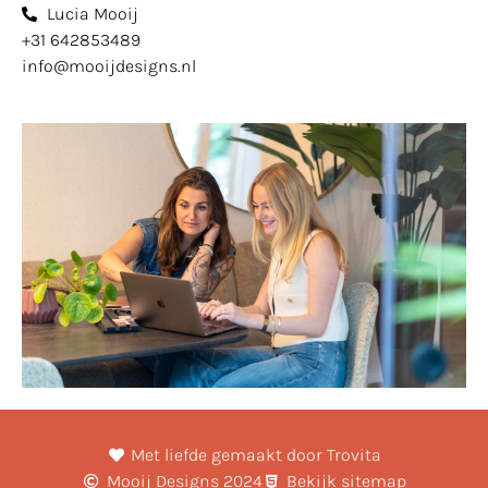
Lucia Mooij
+31 642853489
info@mooijdesigns.nl
Met liefde gemaakt door Trovita
Mooij Designs 2024
Bekijk sitemap