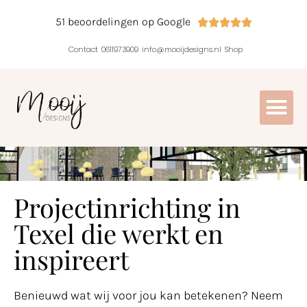
51 beoordelingen op Google





Contact
0611973909
info@mooijdesigns.nl
Shop
Projectinrichting in
Texel die werkt en
inspireert
Benieuwd wat wij voor jou kan betekenen? Neem